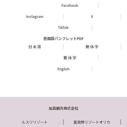
Facebook
Instagram
X
TikTok
各国語パンフレットPDF
日 本 語
簡 体 字
繁 体 字
English
加森観光株式会社
ルスツリゾート
富良野リゾートオリカ